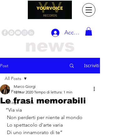
Accedi
news
Iscriviti
Post
All Posts
Marco Giorgi
All Posts
12 mar 2020
Tempo di lettura: 1 min
Le frasi memorabili
vintage musica
“
Via via
Non perderti per niente al mondo
Lo spettacolo d'arte varia
Di uno innamorato di te
”