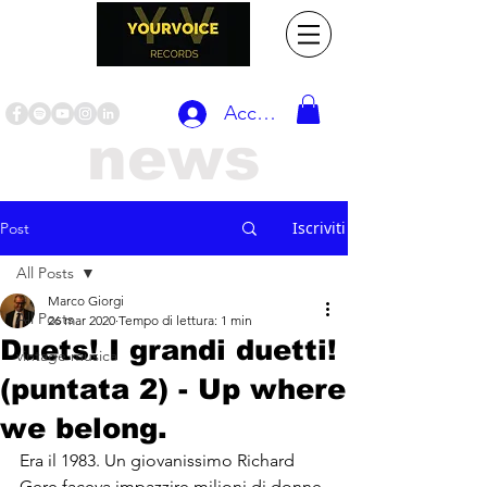
Accedi
news
Iscriviti
Post
All Posts
Marco Giorgi
All Posts
26 mar 2020
Tempo di lettura: 1 min
Duets! I grandi duetti!
vintage musica
(puntata 2) - Up where
we belong.
Era il 1983. Un giovanissimo Richard 
Gere faceva impazzire milioni di donne 