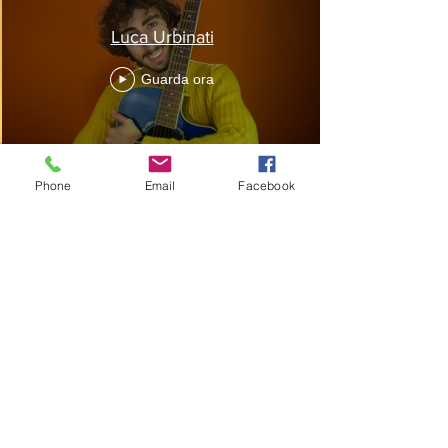
Luca Urbinati
Guarda ora
Phone
Email
Facebook
TALENTO
ORIGINALITA'
QUALITA'
Licenza multimediale SIAE A.F.I.
4774/I/4439
Via Ducale 38
47921 Rimini (RN)
P.IVA 03820500407
© 2023 by YourVoice Records. Creato