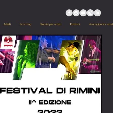
Artisti
Scouting
Servizi per artisti
Edizioni
Yourvoice for artis