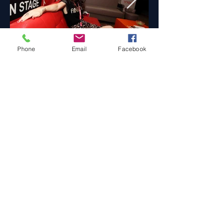
Phone
Email
Facebook
Milano Music Week
22 Novembre 2019
Palazzina Liberty - Casa A.F.I.
(Foto Edoardo Conforti Ph.)